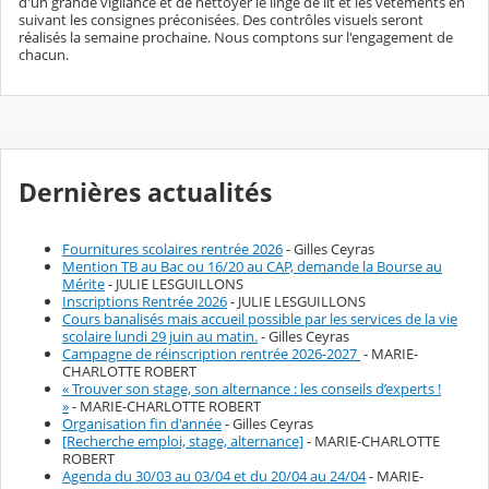
d'un grande vigilance et de nettoyer le linge de lit et les vêtements en
suivant les consignes préconisées. Des contrôles visuels seront
réalisés la semaine prochaine. Nous comptons sur l'engagement de
chacun.
Dernières actualités
Fournitures scolaires rentrée 2026
- Gilles Ceyras
Mention TB au Bac ou 16/20 au CAP, demande la Bourse au
Mérite
- JULIE LESGUILLONS
Inscriptions Rentrée 2026
- JULIE LESGUILLONS
Cours banalisés mais accueil possible par les services de la vie
scolaire lundi 29 juin au matin.
- Gilles Ceyras
Campagne de réinscription rentrée 2026-2027
- MARIE-
CHARLOTTE ROBERT
« Trouver son stage, son alternance : les conseils d’experts !
»
- MARIE-CHARLOTTE ROBERT
Organisation fin d'année
- Gilles Ceyras
[Recherche emploi, stage, alternance]
- MARIE-CHARLOTTE
ROBERT
Agenda du 30/03 au 03/04 et du 20/04 au 24/04
- MARIE-