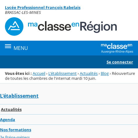
Panneau de gestion des cookies
Lycée Professionnel François Rabelais
Menu de la rubrique
Contenu
BRASSAC-LES-MINES
MENU
Se connecter
Vous êtes ici :
Accueil
›
L'établissement
›
Actualités
›
Blog
›
Réouverture
de toutes les chambres de l'internat mardi 10 juin.
L'établissement
Actualités
Agenda
Nos formations
3e Prépa-métiers