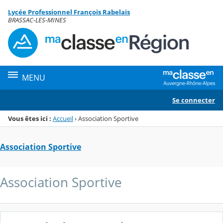
Panneau de gestion des cookies
Lycée Professionnel François Rabelais
Menu de la rubrique
Contenu
BRASSAC-LES-MINES
MENU
Se connecter
Vous êtes ici :
Accueil
›
Association Sportive
Association Sportive
Association Sportive