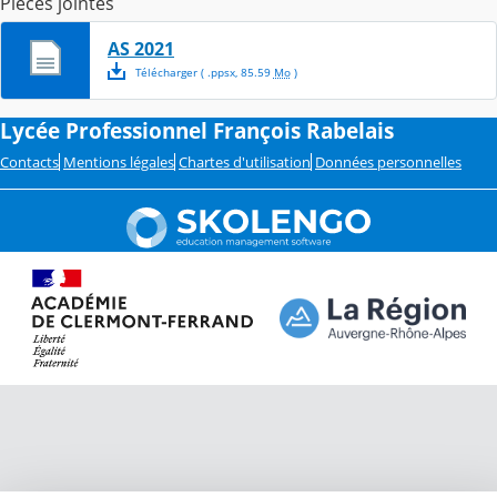
Pièces jointes
AS 2021
Télécharger
( .
ppsx
,
85.59
Mo
)
Lycée Professionnel François Rabelais
Contacts
Mentions légales
Chartes d'utilisation
Données personnelles