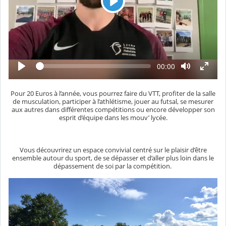
L
e
c
t
u
L
T
00:00
r
e
e
c
e
m
t
p
u
Pour 20 Euros à l’année, vous pourrez faire du VTT, profiter de la salle
s
r
é
de musculation, participer à l’athlétisme, jouer au futsal, se mesurer
e
c
aux autres dans différentes compétitions ou encore développer son
o
esprit d’équipe dans les mouv’ lycée.
u
l
é
Vous découvrirez un espace convivial centré sur le plaisir d’être
ensemble autour du sport, de se dépasser et d’aller plus loin dans le
dépassement de soi par la compétition.