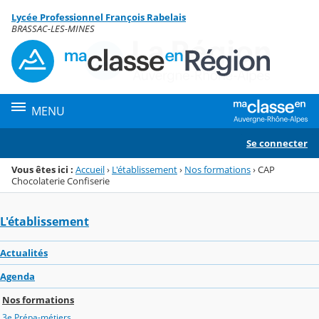
Panneau de gestion des cookies
Lycée Professionnel François Rabelais
Menu de la rubrique
Contenu
BRASSAC-LES-MINES
MENU
Se connecter
Vous êtes ici :
Accueil
›
L'établissement
›
Nos formations
›
CAP
Chocolaterie Confiserie
L'établissement
Actualités
Agenda
Nos formations
3e Prépa-métiers