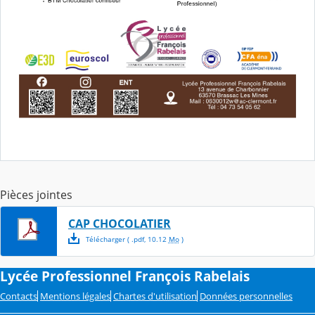
Pièces jointes
CAP CHOCOLATIER
Télécharger
( .
pdf
,
10.12
Mo
)
Lycée Professionnel François Rabelais
Contacts
Mentions légales
Chartes d'utilisation
Données personnelles