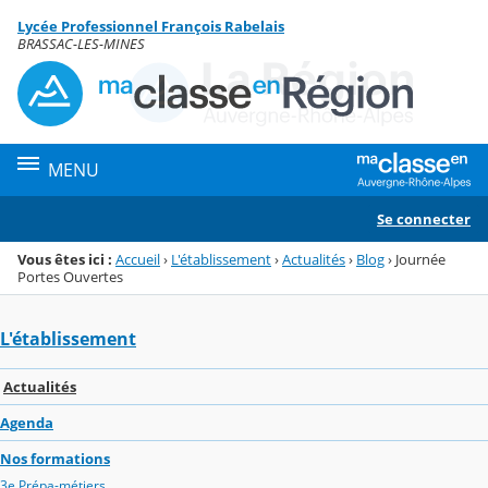
Panneau de gestion des cookies
Lycée Professionnel François Rabelais
Menu de la rubrique
Contenu
BRASSAC-LES-MINES
MENU
Se connecter
Vous êtes ici :
Accueil
›
L'établissement
›
Actualités
›
Blog
›
Journée
Portes Ouvertes
L'établissement
Actualités
Agenda
Nos formations
3e Prépa-métiers