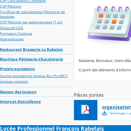
CAP Chocolaterie Confiserie
CAP Pâtissier
Certificat de spécialisation Pâtisserie de
boutique
CAP Pâtissier par apprentissage (1 an)
Dispositif ULIS
Formation Continue
Apprentissage
Restaurant Brasserie Le Rabelais
Boutique Pâtisserie-Chocolaterie
Madame, Monsieur, chers élèv
Projets européens
Ci-joint des éléments d'inform
Section européenne Anglais Bac Pro MCV
Langues vivantes
Maison des lycéens
Pièces jointes
Internat d'excellence
organisation
Télécharger
( .
p
Lycée Professionnel François Rabelais