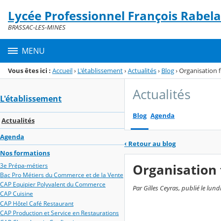
Panneau de gestion des cookies
Lycée Professionnel François Rabela
Menu de la rubrique
Contenu
BRASSAC-LES-MINES
MENU
Vous êtes ici :
Accueil
›
L'établissement
›
Actualités
›
Blog
›
Organisation 
Actualités
L'établissement
Blog
Agenda
Actualités
Agenda
‹
Retour au blog
Nos formations
Organisation 
3e Prépa-métiers
Bac Pro Métiers du Commerce et de la Vente
CAP Equipier Polyvalent du Commerce
Par Gilles Ceyras, publié le lund
CAP Cuisine
CAP Hôtel Café Restaurant
CAP Production et Service en Restaurations