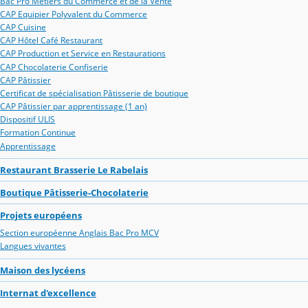
Bac Pro Métiers du Commerce et de la Vente
CAP Equipier Polyvalent du Commerce
CAP Cuisine
CAP Hôtel Café Restaurant
CAP Production et Service en Restaurations
CAP Chocolaterie Confiserie
CAP Pâtissier
Certificat de spécialisation Pâtisserie de boutique
CAP Pâtissier par apprentissage (1 an)
Dispositif ULIS
Formation Continue
Apprentissage
Restaurant Brasserie Le Rabelais
Boutique Pâtisserie-Chocolaterie
Projets européens
Section européenne Anglais Bac Pro MCV
Langues vivantes
Maison des lycéens
Internat d'excellence