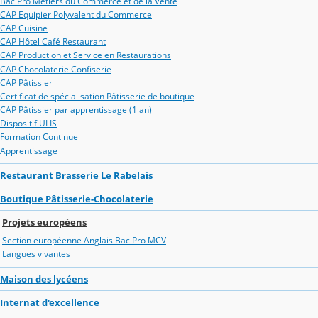
Bac Pro Métiers du Commerce et de la Vente
CAP Equipier Polyvalent du Commerce
CAP Cuisine
CAP Hôtel Café Restaurant
CAP Production et Service en Restaurations
CAP Chocolaterie Confiserie
CAP Pâtissier
Certificat de spécialisation Pâtisserie de boutique
CAP Pâtissier par apprentissage (1 an)
Dispositif ULIS
Formation Continue
Apprentissage
Restaurant Brasserie Le Rabelais
Boutique Pâtisserie-Chocolaterie
Projets européens
Section européenne Anglais Bac Pro MCV
Langues vivantes
Maison des lycéens
Internat d'excellence