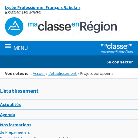
Panneau de gestion des cookies
Lycée Professionnel François Rabelais
Menu de la rubrique
Contenu
BRASSAC-LES-MINES
MENU
Se connecter
Vous êtes ici :
Accueil
›
L'établissement
›
Projets européens
L'établissement
Actualités
Agenda
Nos formations
3e Prépa-métiers