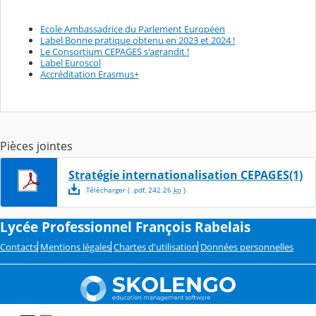
Ecole Ambassadrice du Parlement Européen
Label Bonne pratique obtenu en 2023 et 2024 !
Le Consortium CEPAGES s'agrandit !
Label Euroscol
Accréditation Erasmus+
Pièces jointes
Stratégie internationalisation CEPAGES(1)
Télécharger
( .
pdf
,
242.26
ko
)
Lycée Professionnel François Rabelais
Contacts
Mentions légales
Chartes d'utilisation
Données personnelles