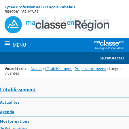
Panneau de gestion des cookies
Lycée Professionnel François Rabelais
Menu de la rubrique
Contenu
BRASSAC-LES-MINES
MENU
Se connecter
Vous êtes ici :
Accueil
›
L'établissement
›
Projets européens
›
Langues
vivantes
L'établissement
Actualités
Agenda
Nos formations
3e Prépa-métiers