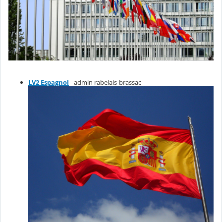
LV2 Espagnol
- admin rabelais-brassac