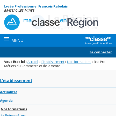
Panneau de gestion des cookies
Lycée Professionnel François Rabelais
Menu de la rubrique
Contenu
BRASSAC-LES-MINES
MENU
Se connecter
Vous êtes ici :
Accueil
›
L'établissement
›
Nos formations
›
Bac Pro
Métiers du Commerce et de la Vente
L'établissement
Actualités
Agenda
Nos formations
3e Prépa-métiers