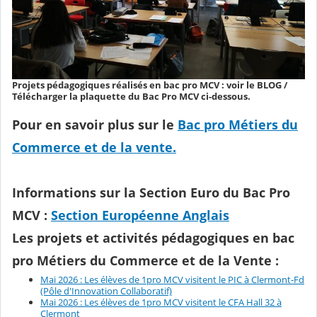
Projets pédagogiques réalisés en bac pro MCV : voir le BLOG /
Télécharger la plaquette du Bac Pro MCV ci-dessous.
Pour en savoir plus sur le
Bac pro Métiers du
Commerce et de la vente.
Informations sur la
Section Euro
du Bac Pro
MCV :
Section Européenne Anglais
Les
projets et activités pédagogiques
en bac
pro Métiers du Commerce et de la Vente :
Mai 2026 : Les élèves de 1pro MCV visitent le PIC à Clermont-Fd
(Pôle d'Innovation Collaboratif)
Mai 2026 : Les élèves de 1pro MCV visitent le CFA Hall 32 à
Clermont