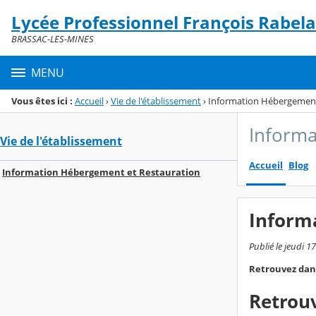
Panneau de gestion des cookies
Lycée Professionnel François Rabela
Menu de la rubrique
Contenu
BRASSAC-LES-MINES
MENU
Vous êtes ici :
Accueil
›
Vie de l'établissement
›
Information Hébergement
Informa
Vie de l'établissement
Accueil
Blog
Information Hébergement et Restauration
Inform
Publié le jeudi 1
Retrouvez dans
Retrouv