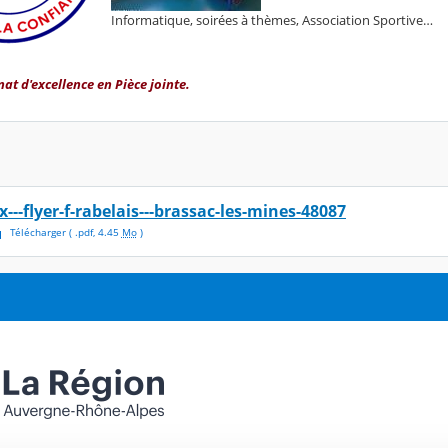
Informatique, soirées à thèmes, Association Sportive…
at d'excellence en Pièce jointe.
ex---flyer-f-rabelais---brassac-les-mines-48087
Télécharger
( .
pdf
,
4.45
Mo
)