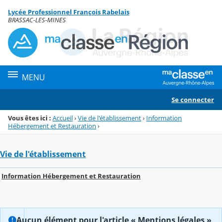
Panneau de gestion des cookies
Lycée Professionnel François Rabelais
Menu de la rubrique
Contenu
BRASSAC-LES-MINES
MENU
Se connecter
Vous êtes ici :
Accueil
›
Vie de l'établissement
›
Information
Hébergement et Restauration
›
Vie de l'établissement
Information Hébergement et Restauration
Aucun élément pour l'article « Mentions légales »