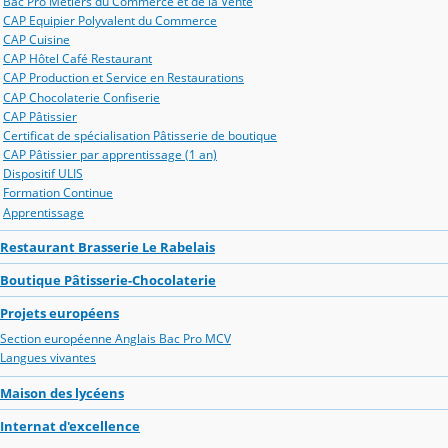
Bac Pro Métiers du Commerce et de la Vente
CAP Equipier Polyvalent du Commerce
CAP Cuisine
CAP Hôtel Café Restaurant
CAP Production et Service en Restaurations
CAP Chocolaterie Confiserie
CAP Pâtissier
Certificat de spécialisation Pâtisserie de boutique
CAP Pâtissier par apprentissage (1 an)
Dispositif ULIS
Formation Continue
Apprentissage
Restaurant Brasserie Le Rabelais
Boutique Pâtisserie-Chocolaterie
Projets européens
Section européenne Anglais Bac Pro MCV
Langues vivantes
Maison des lycéens
Internat d'excellence