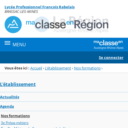
Panneau de gestion des cookies
Lycée Professionnel François Rabelais
Menu de la rubrique
Contenu
BRASSAC-LES-MINES
MENU
Se connecter
Vous êtes ici :
Accueil
›
L'établissement
›
Nos formations
›
L'établissement
Actualités
Agenda
Nos formations
3e Prépa-métiers