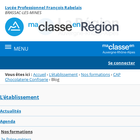
Panneau de gestion des cookies
Lycée Professionnel François Rabelais
Menu de la rubrique
Contenu
BRASSAC-LES-MINES
MENU
Se connecter
Vous êtes ici :
Accueil
›
L'établissement
›
Nos formations
›
CAP
Chocolaterie Confiserie
›
Blog
L'établissement
Actualités
Agenda
Nos formations
3e Prépa-métiers