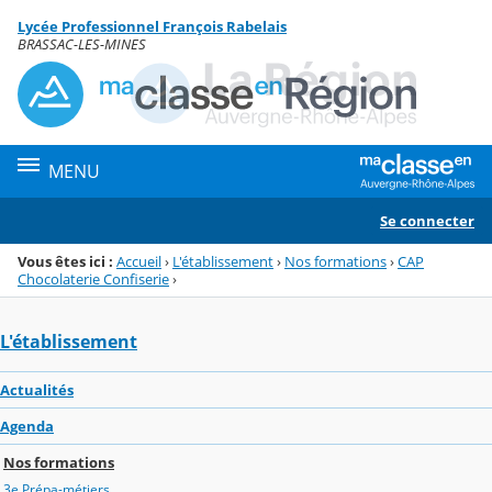
Panneau de gestion des cookies
Lycée Professionnel François Rabelais
Menu de la rubrique
Contenu
BRASSAC-LES-MINES
MENU
Se connecter
Vous êtes ici :
Accueil
›
L'établissement
›
Nos formations
›
CAP
Chocolaterie Confiserie
›
L'établissement
Actualités
Agenda
Nos formations
3e Prépa-métiers