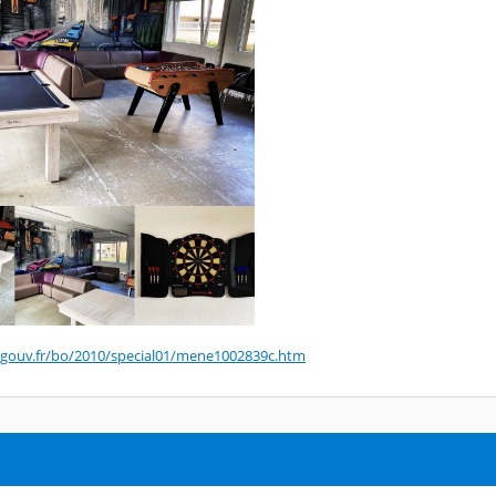
gouv.fr/bo/2010/special01/mene1002839c.htm