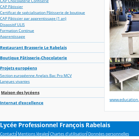
CAP Chocolaterie Confiserie
CAP Pâtissier
Certificat de spécialisation Pâtisserie de boutique
CAP Pâtissier par apprentissage (1 an)
Dispositif ULIS
Formation Continue
Apprentissage
Restaurant Brasserie Le Rabelais
Boutique Pâtisserie-Chocolaterie
Projets européens
Section européenne Anglais Bac Pro MCV
Langues vivantes
Maison des lycéens
www.education.
Internat d'excellence
Lycée Professionnel François Rabelais
Contacts
Mentions légales
Chartes d'utilisation
Données personnelles