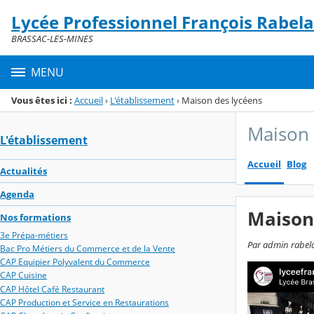
Panneau de gestion des cookies
Lycée Professionnel François Rabela
Menu de la rubrique
Contenu
BRASSAC-LES-MINES
MENU
Vous êtes ici :
Accueil
›
L'établissement
›
Maison des lycéens
Maison 
L'établissement
Accueil
Blog
Actualités
Agenda
Maison
Nos formations
3e Prépa-métiers
Par admin rabela
Bac Pro Métiers du Commerce et de la Vente
CAP Equipier Polyvalent du Commerce
CAP Cuisine
CAP Hôtel Café Restaurant
CAP Production et Service en Restaurations