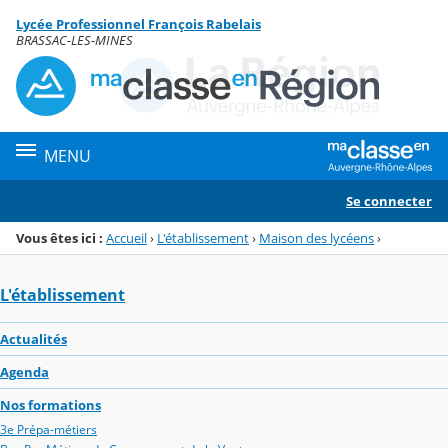
Panneau de gestion des cookies
Lycée Professionnel François Rabelais
Menu de la rubrique
Contenu
BRASSAC-LES-MINES
MENU
Se connecter
Vous êtes ici :
Accueil
›
L'établissement
›
Maison des lycéens
›
L'établissement
Actualités
Agenda
Nos formations
3e Prépa-métiers