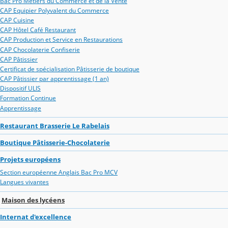
Bac Pro Métiers du Commerce et de la Vente
CAP Equipier Polyvalent du Commerce
CAP Cuisine
CAP Hôtel Café Restaurant
CAP Production et Service en Restaurations
CAP Chocolaterie Confiserie
CAP Pâtissier
Certificat de spécialisation Pâtisserie de boutique
CAP Pâtissier par apprentissage (1 an)
Dispositif ULIS
Formation Continue
Apprentissage
Restaurant Brasserie Le Rabelais
Boutique Pâtisserie-Chocolaterie
Projets européens
Section européenne Anglais Bac Pro MCV
Langues vivantes
Maison des lycéens
Internat d'excellence