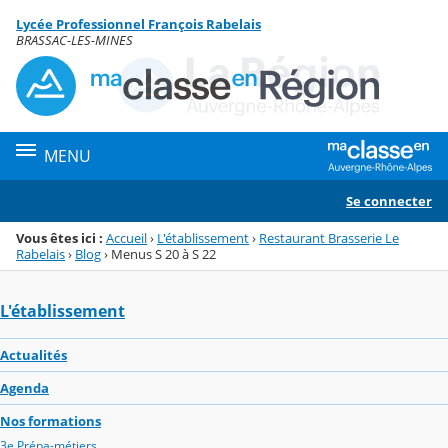
Panneau de gestion des cookies
Lycée Professionnel François Rabelais
Menu de la rubrique
Contenu
BRASSAC-LES-MINES
MENU
Se connecter
Vous êtes ici :
Accueil
›
L'établissement
›
Restaurant Brasserie Le
Rabelais
›
Blog
›
Menus S 20 à S 22
L'établissement
Actualités
Agenda
Nos formations
3e Prépa-métiers