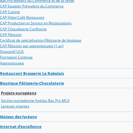
Bac Pro Métiers du Commerce et de la Vente
CAP Equipier Polyvalent du Commerce
CAP Cuisine
CAP Hôtel Café Restaurant
CAP Production et Service en Restaurations
CAP Chocolaterie Confiserie
CAP Pâtissier
Certificat de spécialisation Pâtisserie de boutique
CAP Pâtissier par apprentissage (1 an)
Dispositif ULIS
Formation Continue
Apprentissage
Restaurant Brasserie Le Rabelais
Boutique Pâtisserie-Chocolaterie
Projets européens
Section européenne Anglais Bac Pro MCV
Langues vivantes
Maison des lycéens
Internat d'excellence