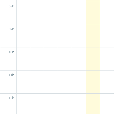
08h
09h
10h
11h
12h