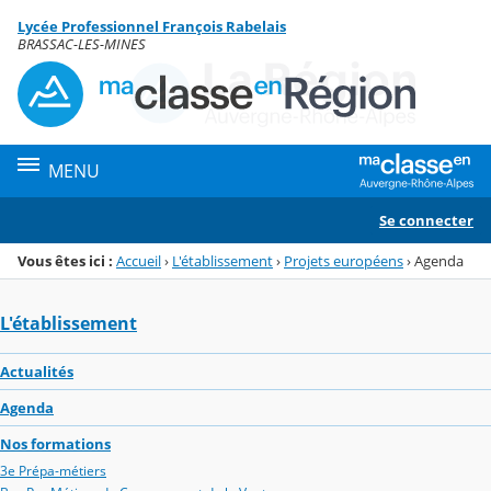
Panneau de gestion des cookies
Lycée Professionnel François Rabelais
Menu de la rubrique
Contenu
BRASSAC-LES-MINES
MENU
Se connecter
Vous êtes ici :
Accueil
›
L'établissement
›
Projets européens
›
Agenda
L'établissement
Actualités
Agenda
Nos formations
3e Prépa-métiers