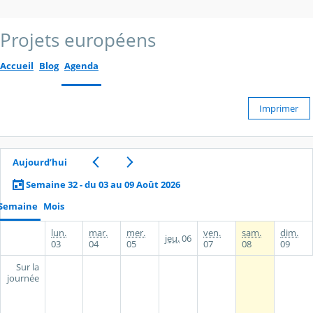
Projets européens
Accueil
Blog
Agenda
Imprimer
Aujourd’hui
Semaine 32 - du 03 au 09 Août 2026
Semaine
Mois
lun.
mar.
mer.
ven.
sam.
dim.
jeu.
06
03
04
05
07
08
09
Sur la
journée