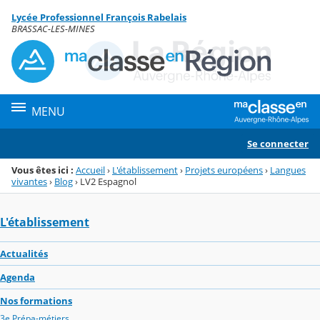
Panneau de gestion des cookies
Lycée Professionnel François Rabelais
Menu de la rubrique
Contenu
BRASSAC-LES-MINES
MENU
Se connecter
Vous êtes ici :
Accueil
›
L'établissement
›
Projets européens
›
Langues
vivantes
›
Blog
›
LV2 Espagnol
L'établissement
Actualités
Agenda
Nos formations
3e Prépa-métiers