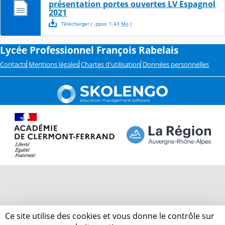
présentation portes ouvertes LV Espagnol
2021
Télécharger
( .
ppsx
,
1.43
Mo
)
Lycée Professionnel François Rabelais
Contacts
Mentions légales
Chartes d'utilisation
Données personnelles
Ce site utilise des cookies et vous donne le contrôle sur