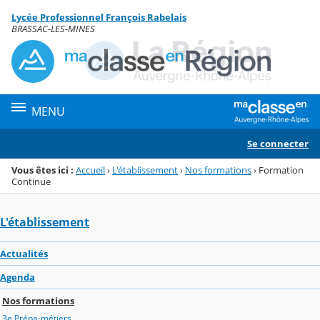
Panneau de gestion des cookies
Lycée Professionnel François Rabelais
Menu de la rubrique
Contenu
BRASSAC-LES-MINES
MENU
Se connecter
Vous êtes ici :
Accueil
›
L'établissement
›
Nos formations
›
Formation
Continue
L'établissement
Actualités
Agenda
Nos formations
3e Prépa-métiers