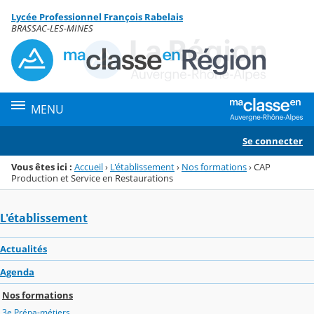
Panneau de gestion des cookies
Lycée Professionnel François Rabelais
Menu de la rubrique
Contenu
BRASSAC-LES-MINES
MENU
Se connecter
Vous êtes ici :
Accueil
›
L'établissement
›
Nos formations
›
CAP
Production et Service en Restaurations
L'établissement
Actualités
Agenda
Nos formations
3e Prépa-métiers