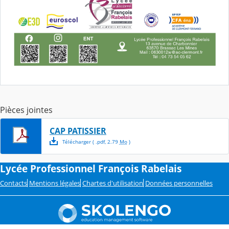
Pièces jointes
CAP PATISSIER
Télécharger
( .
pdf
,
2.79
Mo
)
Lycée Professionnel François Rabelais
Contacts
Mentions légales
Chartes d'utilisation
Données personnelles