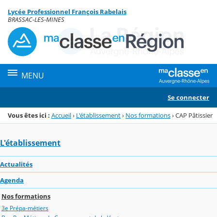
Panneau de gestion des cookies
Lycée Professionnel François Rabelais
Menu de la rubrique
Contenu
BRASSAC-LES-MINES
MENU
Se connecter
Vous êtes ici :
Accueil
›
L'établissement
›
Nos formations
›
CAP Pâtissier
L'établissement
Actualités
Agenda
Nos formations
3e Prépa-métiers