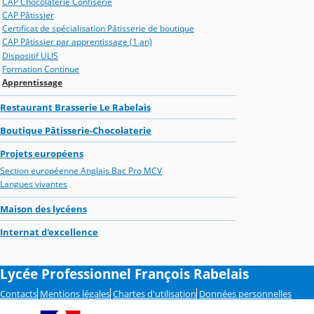
CAP Chocolaterie Confiserie
CAP Pâtissier
Certificat de spécialisation Pâtisserie de boutique
CAP Pâtissier par apprentissage (1 an)
Dispositif ULIS
Formation Continue
Apprentissage
Restaurant Brasserie Le Rabelais
Boutique Pâtisserie-Chocolaterie
Projets européens
Section européenne Anglais Bac Pro MCV
Langues vivantes
Maison des lycéens
Internat d'excellence
Lycée Professionnel François Rabelais
Contacts
Mentions légales
Chartes d'utilisation
Données personnelles