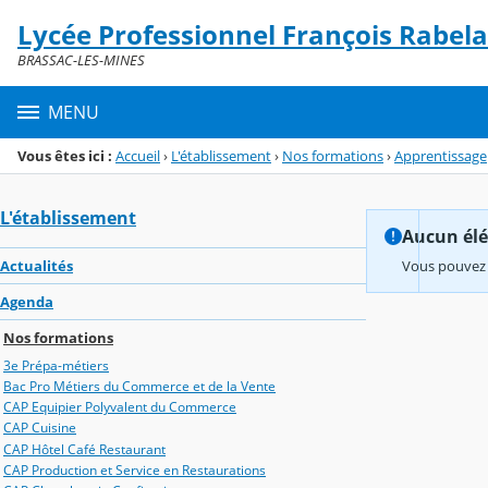
Panneau de gestion des cookies
Lycée Professionnel François Rabela
Menu de la rubrique
Contenu
BRASSAC-LES-MINES
MENU
Vous êtes ici :
Accueil
›
L'établissement
›
Nos formations
›
Apprentissage
L'établissement
Aucun élém
Actualités
Vous pouvez 
Agenda
Nos formations
3e Prépa-métiers
Bac Pro Métiers du Commerce et de la Vente
CAP Equipier Polyvalent du Commerce
CAP Cuisine
CAP Hôtel Café Restaurant
CAP Production et Service en Restaurations