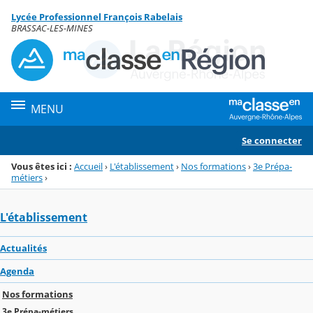
Panneau de gestion des cookies
Lycée Professionnel François Rabelais
Menu de la rubrique
Contenu
BRASSAC-LES-MINES
MENU
Se connecter
Vous êtes ici :
Accueil
›
L'établissement
›
Nos formations
›
3e Prépa-
métiers
›
L'établissement
Actualités
Agenda
Nos formations
3e Prépa-métiers