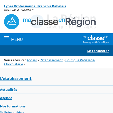
Panneau de gestion des cookies
Lycée Professionnel François Rabelais
Menu de la rubrique
Contenu
BRASSAC-LES-MINES
MENU
Se connecter
Vous êtes ici :
Accueil
›
L'établissement
›
Boutique Pâtisserie-
Chocolaterie
›
L'établissement
Actualités
Agenda
Nos formations
3e Prépa-métiers