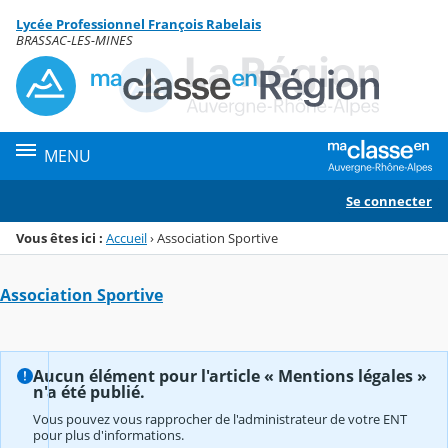
Panneau de gestion des cookies
Lycée Professionnel François Rabelais
Menu de la rubrique
Contenu
BRASSAC-LES-MINES
MENU
Se connecter
Vous êtes ici :
Accueil
›
Association Sportive
Association Sportive
Aucun élément pour l'article « Mentions légales »
n'a été publié.
Vous pouvez vous rapprocher de l'administrateur de votre ENT
pour plus d'informations.