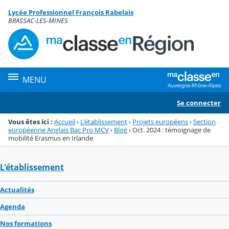
Panneau de gestion des cookies
Lycée Professionnel François Rabelais
Menu de la rubrique
Contenu
BRASSAC-LES-MINES
MENU
Se connecter
Vous êtes ici :
Accueil
›
L'établissement
›
Projets européens
›
Section
européenne Anglais Bac Pro MCV
›
Blog
›
Oct. 2024 : témoignage de
mobilité Erasmus en Irlande
L'établissement
Actualités
Agenda
Nos formations