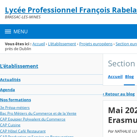
Panneau de gestion des cookies
Lycée Professionnel François Rabela
Menu de la rubrique
Contenu
BRASSAC-LES-MINES
MENU
Vous êtes ici :
Accueil
›
L'établissement
›
Projets européens
›
Section eu
près de Dublin
Section
L'établissement
Accueil
Blog
Actualités
Agenda
‹
Retour au blog
Nos formations
Mai 202
3e Prépa-métiers
Bac Pro Métiers du Commerce et de la Vente
Erasmu
CAP Equipier Polyvalent du Commerce
CAP Cuisine
CAP Hôtel Café Restaurant
Par NATHALIE LUF
CAP Production et Service en Restaurations