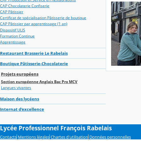
CAP Chocolaterie Confiserie
CAP Pâtissier
Certificat de spécialisation Pâtisserie de boutique
CAP Pâtissier par apprentissage (1 an)
Dispositif ULIS
Formation Continue
Apprentissage
Restaurant Brasserie Le Rabelais
Boutique Pâtisserie-Chocolaterie
Projets européens
Section européenne Anglais Bac Pro MCV
Langues vivantes
Maison des lycéens
Internat d'excellence
Lycée Professionnel François Rabelais
Contacts
Mentions légales
Chartes d'utilisation
Données personnelles