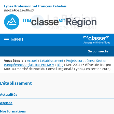
Panneau de gestion des cookies
Lycée Professionnel François Rabelais
Menu de la rubrique
Contenu
BRASSAC-LES-MINES
MENU
Se connecter
Vous êtes ici :
Accueil
›
L'établissement
›
Projets européens
›
Section
européenne Anglais Bac Pro MCV
›
Blog
›
Dec. 2024 : 6 élèves de bac pro
MRC au marché de Noël du Conseil Régional à Lyon (4 en section euro)
L'établissement
Actualités
Agenda
Nos formations