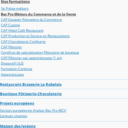
Nos formations
3e Prépa-métiers
Bac Pro Métiers du Commerce et de la Vente
CAP Equipier Polyvalent du Commerce
CAP Cuisine
CAP Hôtel Café Restaurant
CAP Production et Service en Restaurations
CAP Chocolaterie Confiserie
CAP Pâtissier
Certificat de spécialisation Pâtisserie de boutique
CAP Pâtissier par apprentissage (1 an)
Dispositif ULIS
Formation Continue
Apprentissage
Restaurant Brasserie Le Rabelais
Boutique Pâtisserie-Chocolaterie
Projets européens
Section européenne Anglais Bac Pro MCV
Langues vivantes
Maison des lycéens