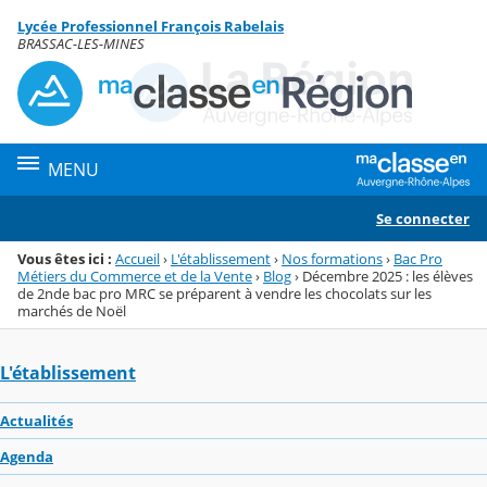
Panneau de gestion des cookies
Lycée Professionnel François Rabelais
Menu de la rubrique
Contenu
BRASSAC-LES-MINES
MENU
Se connecter
Vous êtes ici :
Accueil
›
L'établissement
›
Nos formations
›
Bac Pro
Métiers du Commerce et de la Vente
›
Blog
›
Décembre 2025 : les élèves
de 2nde bac pro MRC se préparent à vendre les chocolats sur les
marchés de Noël
L'établissement
Actualités
Agenda