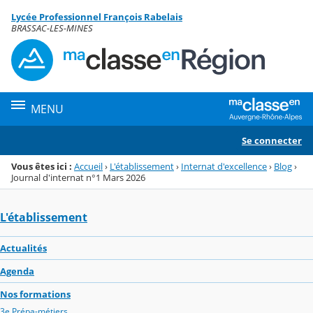
Panneau de gestion des cookies
Lycée Professionnel François Rabelais
Menu de la rubrique
Contenu
BRASSAC-LES-MINES
MENU
Se connecter
Vous êtes ici :
Accueil
›
L'établissement
›
Internat d'excellence
›
Blog
›
Journal d'internat n°1 Mars 2026
L'établissement
Actualités
Agenda
Nos formations
3e Prépa-métiers