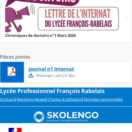
Chroniques de dortoirs n°1 Mars 2026
Pièces jointes
journal n1 Internat
Télécharger
( .
pdf
,
5.31
Mo
)
Lycée Professionnel François Rabelais
Contacts
Mentions légales
Chartes d'utilisation
Données personnelles