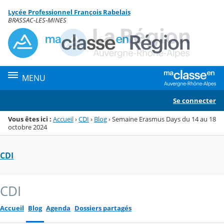
Panneau de gestion des cookies
Lycée Professionnel François Rabelais
Menu de la rubrique
Contenu
BRASSAC-LES-MINES
MENU
Se connecter
Vous êtes ici :
Accueil
›
CDI
›
Blog
›
Semaine Erasmus Days du 14 au 18
octobre 2024
CDI
CDI
Accueil
Blog
Agenda
Dossiers partagés