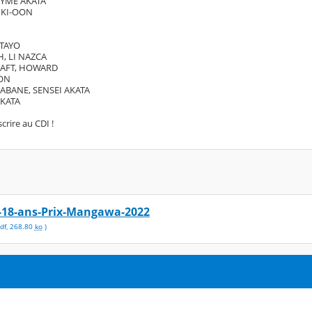
YME AKATA
 KI-OON
ATAYO
, LI NAZCA
RAFT, HOWARD
OON
ABANE, SENSEI AKATA
AKATA
crire au CDI !
5-18-ans-Prix-Mangawa-2022
df
,
268.80
ko
)