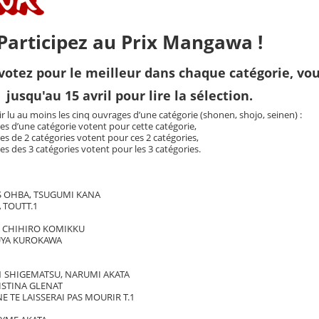
Participez au Prix Mangawa !
e, votez pour le meilleur dans chaque catégorie, vo
jusqu'au 15 avril pour lire la sélection.
ir lu au moins les cinq ouvrages d’une catégorie (shonen, shojo, seinen) :
ivres d’une catégorie votent pour cette catégorie,
vres de 2 catégories votent pour ces 2 catégories,
vres des 3 catégories votent pour les 3 catégories.
S OHBA, TSUGUMI KANA
 TOUTT.1
, CHIHIRO KOMIKKU
SUYA KUROKAWA
.1 SHIGEMATSU, NARUMI AKATA
ISTINA GLENAT
E TE LAISSERAI PAS MOURIR T.1