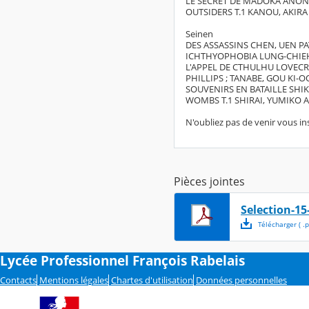
LE SECRET DE MADOKA ANON
OUTSIDERS T.1 KANOU, AKIRA
Seinen
DES ASSASSINS CHEN, UEN P
ICHTHYOPHOBIA LUNG-CHIEH
L'APPEL DE CTHULHU LOVEC
PHILLIPS ; TANABE, GOU KI-
SOUVENIRS EN BATAILLE SHIK
WOMBS T.1 SHIRAI, YUMIKO 
N'oubliez pas de venir vous ins
Pièces jointes
Selection-1
Télécharger
( .
p
Lycée Professionnel François Rabelais
Contacts
Mentions légales
Chartes d'utilisation
Données personnelles