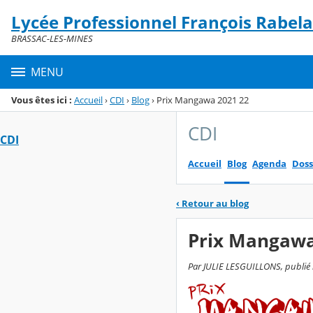
Panneau de gestion des cookies
Lycée Professionnel François Rabela
Menu de la rubrique
Contenu
BRASSAC-LES-MINES
MENU
Vous êtes ici :
Accueil
›
CDI
›
Blog
›
Prix Mangawa 2021 22
CDI
CDI
Accueil
Blog
Agenda
Doss
‹
Retour au blog
Prix Mangawa
Par JULIE LESGUILLONS, publié 