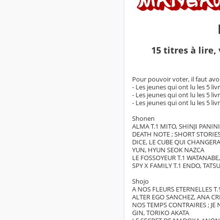
15 titres à lir
Pour pouvoir voter, il faut avo
- Les jeunes qui ont lu les 5 l
- Les jeunes qui ont lu les 5 li
- Les jeunes qui ont lu les 5 li
Shonen
ALMA T.1 MITO, SHINJI PANINI
DEATH NOTE ; SHORT STORIE
DICE, LE CUBE QUI CHANGERA
YUN, HYUN SEOK NAZCA
LE FOSSOYEUR T.1 WATANABE
SPY X FAMILY T.1 ENDO, TAT
Shojo
A NOS FLEURS ETERNELLES T
ALTER EGO SANCHEZ, ANA CR
NOS TEMPS CONTRAIRES ; JE N
GIN, TORIKO AKATA