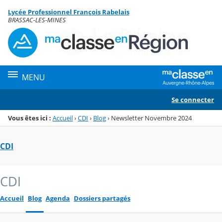
Panneau de gestion des cookies
Lycée Professionnel François Rabelais
Menu de la rubrique
Contenu
BRASSAC-LES-MINES
MENU
Se connecter
Vous êtes ici :
Accueil
›
CDI
›
Blog
›
Newsletter Novembre 2024
CDI
CDI
Accueil
Blog
Agenda
Dossiers partagés