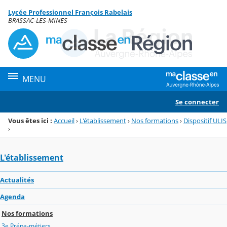
Panneau de gestion des cookies
Lycée Professionnel François Rabelais
Menu de la rubrique
Contenu
BRASSAC-LES-MINES
MENU
Se connecter
Vous êtes ici :
Accueil
›
L'établissement
›
Nos formations
›
Dispositif ULIS
›
L'établissement
Actualités
Agenda
Nos formations
3e Prépa-métiers