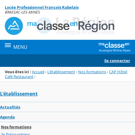
Panneau de gestion des cookies
Lycée Professionnel François Rabelais
Menu de la rubrique
Contenu
BRASSAC-LES-MINES
MENU
Se connecter
Vous êtes ici :
Accueil
›
L'établissement
›
Nos formations
›
CAP Hôtel
Café Restaurant
›
L'établissement
Actualités
Agenda
Nos formations
3e Prépa-métiers